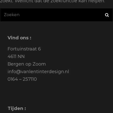
zoekt. Wellicht dat de zoekfunctie kan helpen.
Zoeken
Z
naar:
Vind ons :
Fortuinstraat 6
4611 NN
Bergen op Zoom
info@vanlentinterdesign.nl
0164 – 257110
Tijden :